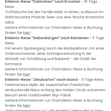
Erlebnis-Reise "Dalmatien" nach Kroatien
- 10 Tage
Reise.
Trüffelsuche bei der Familie Karlic in Istrien, zu Besuch im
Weltnaturerbe Pltwitzer Seen une eine Woche kroatische
Adria.
weitere Informationen zur Chamäleon-Reise & Buchung
finden Sie
hier!
Erlebnis-Reise "Siebenbürgen" nach Rumänien -
11 Tage
Reise.
mit einem Spaziergang durch die Moldauklöster mit einer
Ordensschwester, einer Schnapsverkostung in der
Altstadt von Schäßburg und Bukarest - der Stadt der
Kontraste.
weitere Informationen zur Chamäleon-Reise & Buchung
finden Sie
hier!
Erlebnis-Reise "Jökulsarlon" nach Island
- 11 Tage Reise.
Farbintensive Idylle: die zauberhaften Polarlichter,
eindrucksvolle Natur entlang des Golden Circle und einem
Besuch einer traditionellen Skyr-Fabrik
weitere Informationen zur Chamäleon-Reise & Buchung
finden Sie
hier!
Video-Impressionen zur "Jökulasarlon"-Reise gibt es
hier!